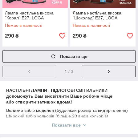
Лампа настільна висока
Лампа настільна висока
"Корал" Е27, LOGA
"Шоколад" Е27, LOGA
Немає в наявності
Немає в наявності
290
290
₴
₴
Показати ще
1
/ 3
НАСТІЛЬНІ ЛАМПИ і ПІДЛОГОВІ СВІТИЛЬНИКИ
допоможуть Вам висвітлити Ваше робоче місце
або створити затишок вдома!
Великий вибір моделей (будь-який розмір та вид кріплення)
Широкий вибір кольорів (більше 20 видів кольорів)
Кольори на будь-який смак (від самих яскравих і насичених
Показати все
до ніжних і пастельних)
Лампи хорошого якості! Прослужать Вам довго!