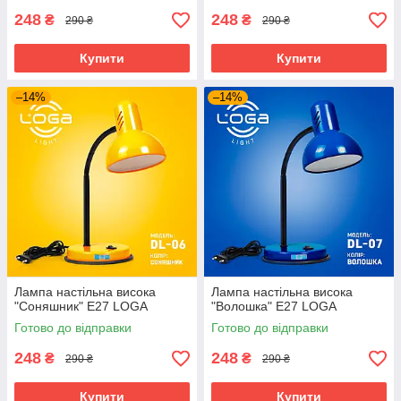
248
248
₴
₴
290 ₴
290 ₴
Купити
Купити
–14%
–14%
Лампа настільна висока
Лампа настільна висока
"Соняшник" Е27 LOGA
"Волошка" Е27 LOGA
Готово до відправки
Готово до відправки
248
248
₴
₴
290 ₴
290 ₴
Купити
Купити