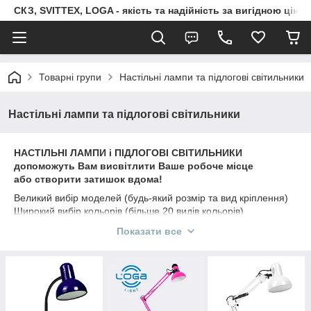
СКЗ, SVITTEX, LOGA - якість та надійність за вигідною ціно
Товарні групи
Настільні лампи та підлогові світильники
Настільні лампи та підлогові світильники
НАСТІЛЬНІ ЛАМПИ і ПІДЛОГОВІ СВІТИЛЬНИКИ
допоможуть Вам висвітлити Ваше робоче місце
або створити затишок вдома!
Великий вибір моделей (будь-який розмір та вид кріплення)
Широкий вибір кольорів (більше 20 видів кольорів)
Кольори на будь-який смак (від самих яскравих і насичених
Показати все
до ніжних і пастельних)
Лампи хорошого якості! Прослужать Вам довго!
Продукція сертифікована, українського виробництва, гарантія
якості
Блискавична відправка
Новинка - підлоговий світильник!