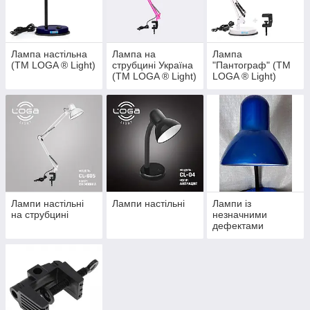
Лампи ТМ LOGA - це гарний подарунок собі або своїй
родині, рідним і близьким!
Обирайте "свою" лампу!
Лампа настільна
Лампа на
Лампа
(ТМ LOGA ® Light)
струбцині Україна
"Пантограф" (ТМ
(ТМ LOGA ® Light)
LOGA ® Light)
серія L-600
Лампи настільні
Лампи настільні
Лампи із
на струбцині
незначними
дефектами