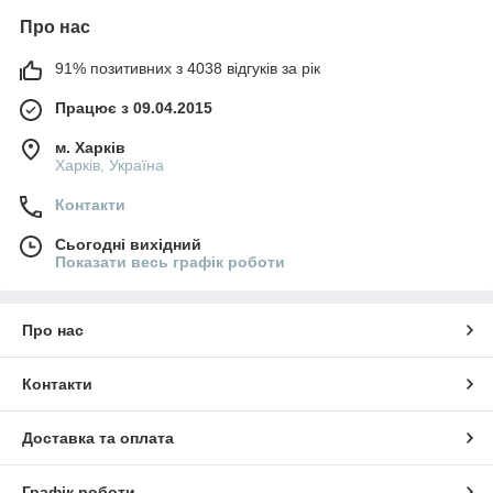
Продукція сертифікована, українського виробництва, гарантія
Про нас
якості
Блискавична відправка
Новинка - підлоговий світильник!
91% позитивних з 4038 відгуків за рік
Лампи ТМ LOGA - це гарний подарунок собі або своїй
Працює з 09.04.2015
родині, рідним і близьким!
Обирайте "свою" лампу!
м. Харків
Харків, Україна
Контакти
Сьогодні вихідний
Показати весь графік роботи
Про нас
Контакти
Доставка та оплата
Графік роботи