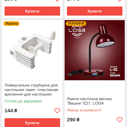
Купити
Купити
Україна
УКРАИНА
Універсальна струбцина для
настільних ламп, пластикове
кріплення для настільних
ламп і світильників біле
Лампа настільна висока
Готово до відправки
"Вишня" Е27, LOGA
144
Немає в наявності
₴
290
₴
Купити