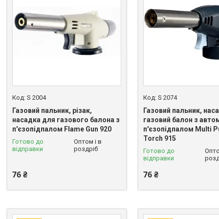
S 2004
S 2074
Газовий пальник, різак,
Газовий пальник, нас
насадка для газового балона з
газовий балон з авт
п'єзопідпалом Flame Gun 920
п'єзопідпалом Multi 
Torch 915
Готово до
Оптом і в
відправки
роздріб
Готово до
Опто
відправки
розд
76 ₴
76 ₴