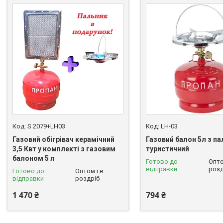
S 2079+LH03
LH-03
Газовий обігрівач керамічний
Газовий балон 5л з п
3,5 Квт у комплекті з газовим
туристичний
балоном 5 л
Готово до
Опто
відправки
розд
Готово до
Оптом і в
відправки
роздріб
1 470 ₴
794 ₴