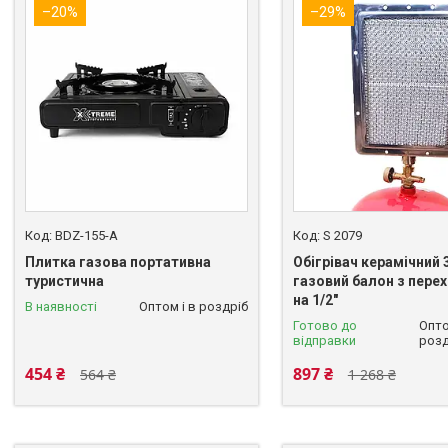
–20%
–29%
BDZ-155-A
S 2079
Плитка газова портативна
Обігрівач керамічний 3
туристична
газовий балон з пере
на 1/2"
В наявності
Оптом і в роздріб
Готово до
Опто
відправки
розд
454 ₴
897 ₴
564 ₴
1 268 ₴