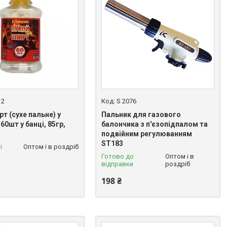
12
S 2076
рт (сухе пальне) у
Пальник для газового
 60шт у банці, 85гр,
балончика з п'єзопідпалом та
подвійним регулюванням
ST183
і
Оптом і в роздріб
Готово до
Оптом і в
відправки
роздріб
198 ₴