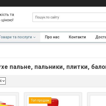
кість та
ю ціною!
Товари та послуги
Про нас
Контакти
Доста
ухе пальне, пальники, плитки, бало
Топ продаж