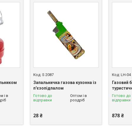
S 2087
LH-04
альником
Запальничка газова кухонна із
Газовий б
п'єзопідпалом
туристич
м і в
Готово до
Оптом і в
Готово до
ріб
відправки
роздріб
відправки
28 ₴
878 ₴