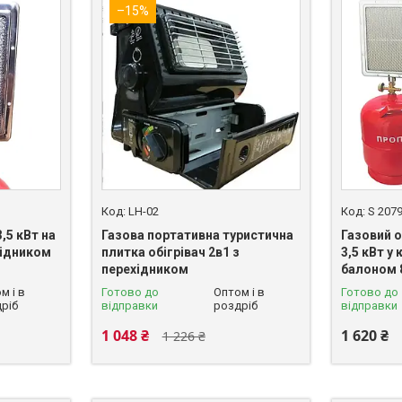
–15%
LH-02
S 207
,5 кВт на
Газова портативна туристична
Газовий о
хідником
плитка обігрівач 2в1 з
3,5 кВт у
перехідником
балоном 
м і в
Готово до
Оптом і в
Готово до
ріб
відправки
роздріб
відправки
1 048 ₴
1 620 ₴
1 226 ₴