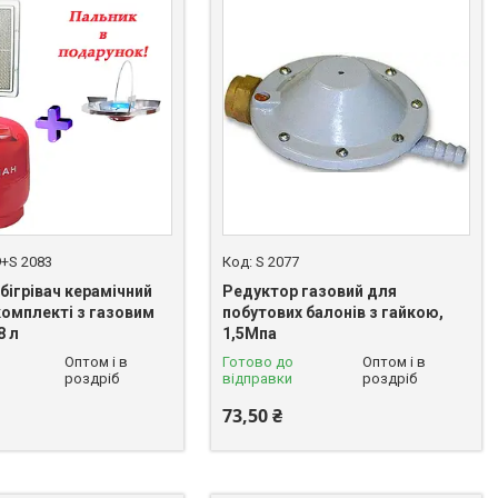
9+S 2083
S 2077
бігрівач керамічний
Редуктор газовий для
 комплекті з газовим
побутових балонів з гайкою,
8 л
1,5Мпа
Оптом і в
Готово до
Оптом і в
роздріб
відправки
роздріб
73,50 ₴