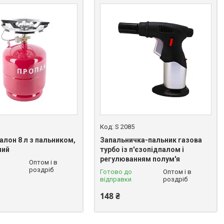
S 2085
алон 8 л з пальником,
Запальничка-пальник газова
ний
турбо із п'єзопідпалом і
регулюванням полум'я
Оптом і в
роздріб
Готово до
Оптом і в
відправки
роздріб
148 ₴