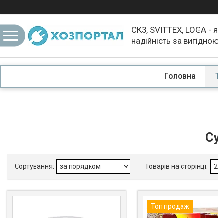
СКЗ, SVITTEX, LOGA - я
надійність за вигідно
Головна
С
Топ продаж