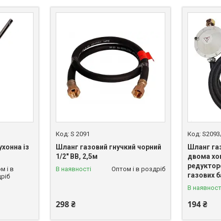
S 2091
S2093
хонна із
Шланг газовий гнучкий чорний
Шланг газ
1/2" ВВ, 2,5м
двома хо
редуктор
м і в
В наявності
Оптом і в роздріб
газових б
ріб
В наявност
298 ₴
194 ₴