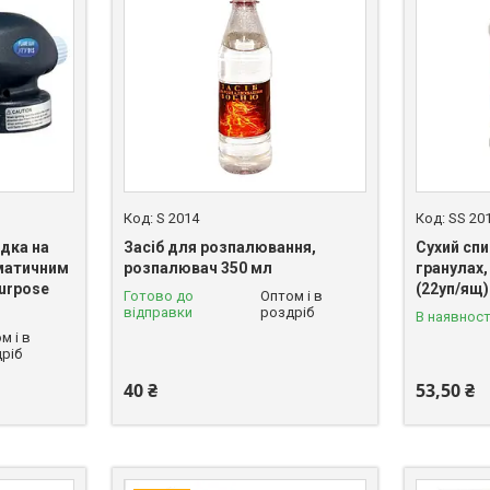
S 2014
SS 20
адка на
Засіб для розпалювання,
Сухий спи
оматичним
розпалювач 350 мл
гранулах,
Purpose
(22уп/ящ)
Готово до
Оптом і в
відправки
роздріб
В наявност
м і в
ріб
40 ₴
53,50 ₴