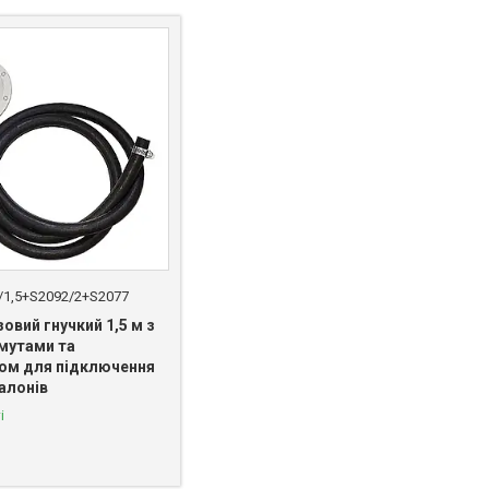
/1,5+S2092/2+S2077
овий гнучкий 1,5 м з
мутами та
ом для підключення
алонів
і