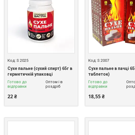
S 2025
S 2007
Сухе пальне (сухий спирт) 65г в
Сухе пальне в пачці 65 
герметичній упаковці
таблеток)
Готово до
Оптом і в
Готово до
Опто
відправки
роздріб
відправки
розд
22 ₴
18,55 ₴