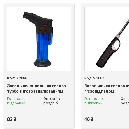
S 2086
S 2084
Запальничка-пальник газова
Запальничка газова ку
турбо з п'єзозапалюванням
п'єзопідпалом
Готово до
Оптом і в
Готово до
Опто
відправки
роздріб
відправки
розд
82 ₴
46 ₴