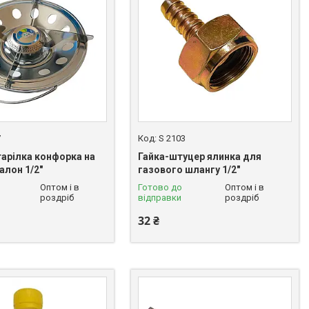
7
S 2103
тарілка конфорка на
Гайка-штуцер ялинка для
алон 1/2"
газового шлангу 1/2"
Оптом і в
Готово до
Оптом і в
роздріб
відправки
роздріб
32 ₴