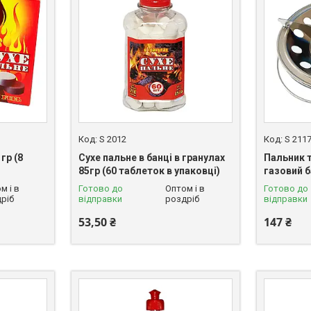
S 2012
S 211
гр (8
Сухе пальне в банці в гранулах
Пальник 
85гр (60 таблеток в упаковці)
газовий б
м і в
Готово до
Оптом і в
Готово до
ріб
відправки
роздріб
відправки
53,50 ₴
147 ₴