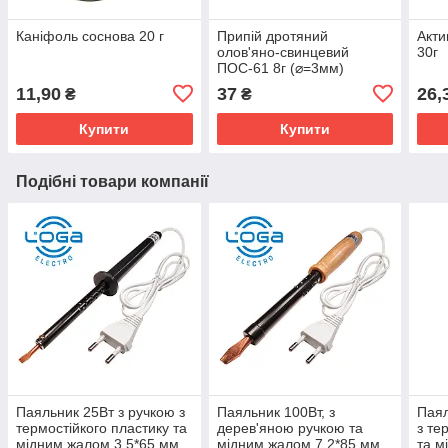
Каніфоль соснова 20 г
Припій дротяний
Акти
олов'яно-свинцевий
30г
ПОС-61 8г (⌀=3мм)
11,90
37
26,
₴
₴
Купити
Купити
Подібні товари компанії
Паяльник 25Вт з ручкою з
Паяльник 100Вт, з
Паял
термостійкого пластику та
дерев'яною ручкою та
з те
мідним жалом 3,5*65 мм
мідним жалом 7,2*85 мм
та м