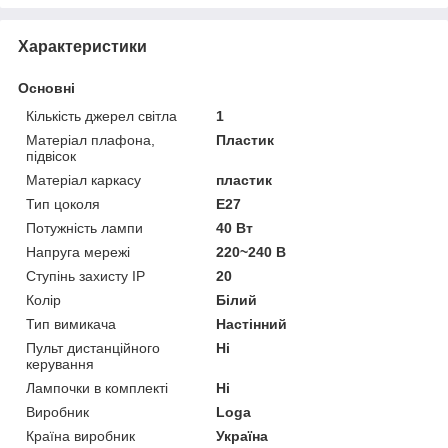
Характеристики
Основні
Кількість джерел світла
1
Матеріал плафона,
Пластик
підвісок
Матеріал каркасу
пластик
Тип цоколя
E27
Потужність лампи
40 Вт
Напруга мережі
220~240 В
Ступінь захисту IP
20
Колір
Білий
Тип вимикача
Настінний
Пульт дистанційного
Ні
керування
Лампочки в комплекті
Ні
Виробник
Loga
Країна виробник
Україна