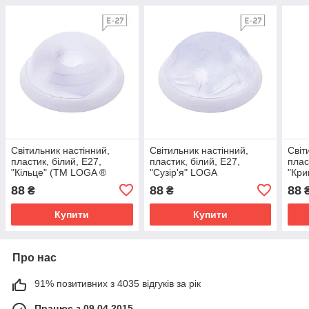
Світильник настінний,
Світильник настінний,
Світ
пластик, білий, E27,
пластик, білий, E27,
плас
"Кільце" (ТМ LOGA ®
"Сузір'я" LOGA
"Кр
Light)
88
88
88
₴
₴
Купити
Купити
Про нас
91% позитивних з 4035 відгуків за рік
Працює з 09.04.2015