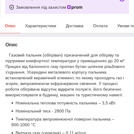
Замовлення під захистом
Опис
Характеристики
Доставка
Оплата
Умови п
Опис
Газовий пальник (обігрівач) призначений для обігріву та
підтримки комфортної температури у приміщеннях до 20 м².
Працює від балонного газу пропан-бутан шляхом різьбового
з'єднання. Усередині металевого корпусу пальника
встановлений керамічний елемент, по якому проходить газ і
згоряє, випромінюючи інфрачервоне свічення. У процесі
роботи обігрівача відсутнє відкрите полум'я, його безпечно
використовувати в будинку, машині та туристичному наметі.
Номінальна теплова потужність пальника – 3,5 кВт.
Номінальний тиск - 2800 Па
Температура випромінюючої поверхні пальника –
800-1000 °С
Витрата газу (середня) – 0,11 кг/год