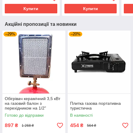
Купити
Купити
Акційні пропозиції та новинки
–29%
–20%
Обігрівач керамічний 3,5 кВт
на газовий балон з
Плитка газова портативна
перехідником на 1/2"
туристична
Готово до відправки
В наявності
897
454
₴
₴
1 268 ₴
564 ₴