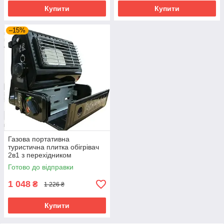
Купити
Купити
–15%
Газова портативна
туристична плитка обігрівач
2в1 з перехідником
Готово до відправки
1 048
₴
1 226 ₴
Купити