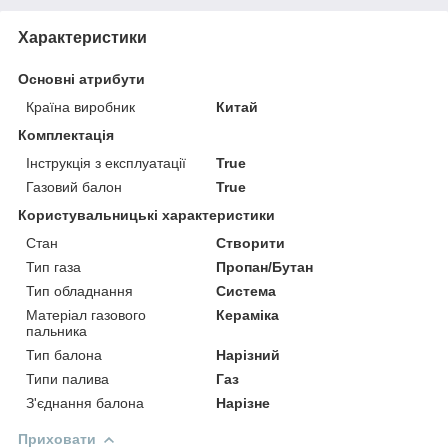
Характеристики
Основні атрибути
Країна виробник
Китай
Комплектація
Інструкція з експлуатації
True
Газовий балон
True
Користувальницькі характеристики
Стан
Створити
Тип газа
Пропан/Бутан
Тип обладнання
Система
Матеріал газового
Кераміка
пальника
Тип балона
Нарізний
Типи палива
Газ
З'єднання балона
Нарізне
Приховати