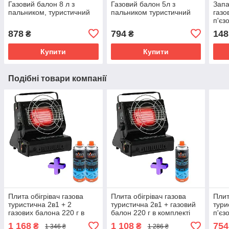
Газовий балон 8 л з
Газовий балон 5л з
Запа
пальником, туристичний
пальником туристичний
газо
п'єз
регу
878
794
148
₴
₴
Купити
Купити
Подібні товари компанії
Плита обігрівач газова
Плита обігрівач газова
Плит
туристична 2в1 + 2
туристична 2в1 + газовий
тури
газових балона 220 г в
балон 220 г в комплекті
п'єз
комплекті
бало
1 168
1 108
754
₴
₴
1 346 ₴
1 286 ₴