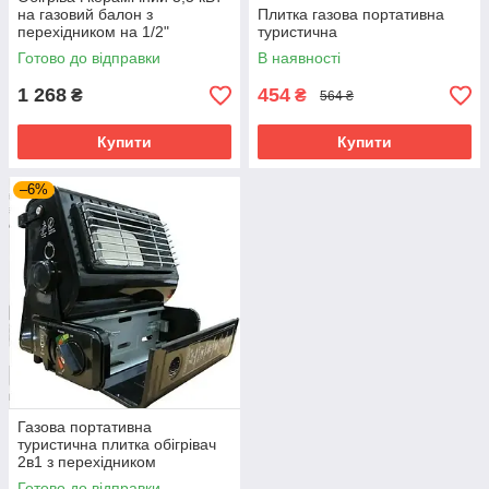
на газовий балон з
Плитка газова портативна
перехідником на 1/2"
туристична
Готово до відправки
В наявності
1 268
454
₴
₴
564 ₴
Купити
Купити
–6%
Газова портативна
туристична плитка обігрівач
2в1 з перехідником
Готово до відправки