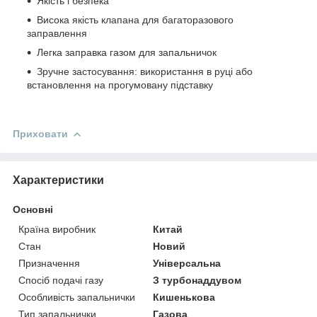
Якість і безпека
Висока якість клапана для багаторазового
заправлення
Легка заправка газом для запальничок
Зручне застосування: використання в руці або
встановлення на прогумовану підставку
Приховати
Характеристики
Основні
Країна виробник
Китай
Стан
Новий
Призначення
Універсальна
Спосіб подачі газу
З турбонаддувом
Особливість запальнички
Кишенькова
Тип запальнички
Газова