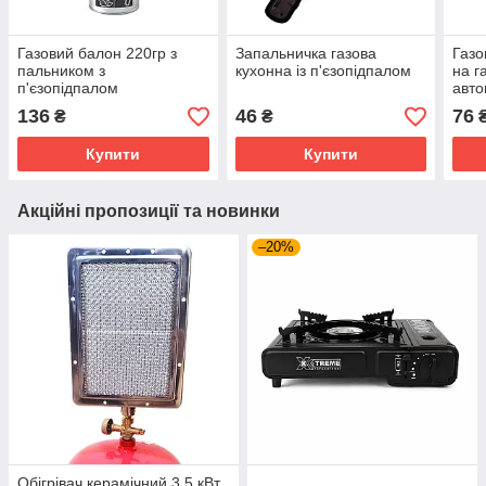
Газовий балон 220гр з
Запальничка газова
Газо
пальником з
кухонна із п'єзопідпалом
на г
п'єзопідпалом
авт
п'єз
136
46
76
₴
₴
Purp
Купити
Купити
Акційні пропозиції та новинки
–20%
Обігрівач керамічний 3,5 кВт