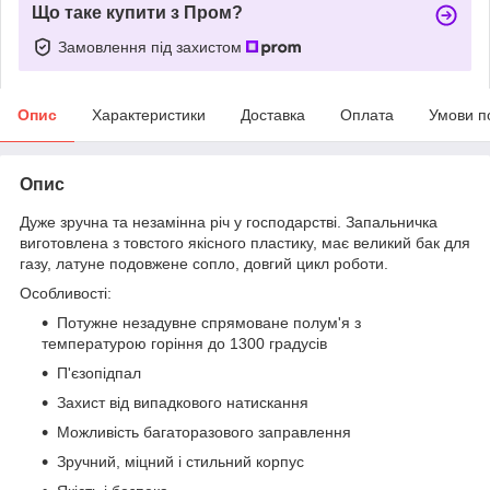
Що таке купити з Пром?
Замовлення під захистом
Опис
Характеристики
Доставка
Оплата
Умови п
Опис
Дуже зручна та незамінна річ у господарстві. Запальничка
виготовлена з товстого якісного пластику, має великий бак для
газу, латуне подовжене сопло, довгий цикл роботи.
Особливості:
Потужне незадувне спрямоване полум'я з
температурою горіння до 1300 градусів
П'єзопідпал
Захист від випадкового натискання
Можливість багаторазового заправлення
Зручний, міцний і стильний корпус