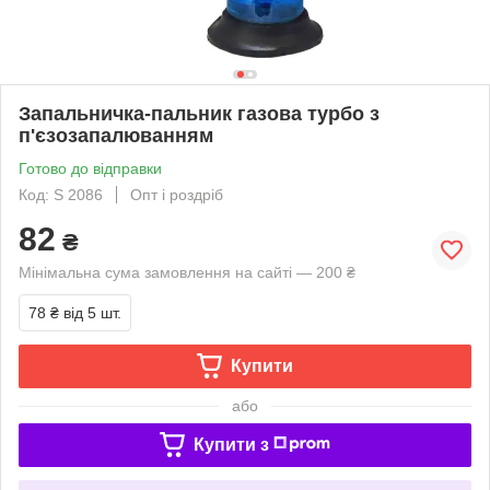
Запальничка-пальник газова турбо з
п'єзозапалюванням
Готово до відправки
Код: S 2086
Опт і роздріб
82
₴
Мінімальна сума замовлення на сайті — 200 ₴
78 ₴
від 5 шт.
Купити
або
Купити з