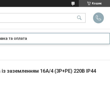
Кошик
вка та оплата
 із заземленням 16А/4 (3Р+РЕ) 220B IP44