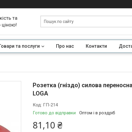
кість та
ю ціною!
Товари та послуги
Про нас
Контакти
Доста
Розетка (гніздо) силова переносна
LOGA
Код:
ГП-214
Готово до відправки
Оптом і в роздріб
81,10 ₴