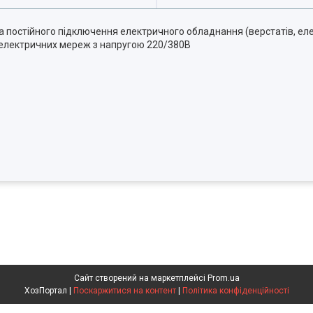
а постійного підключення електричного обладнання (верстатів, ел
о електричних мереж з напругою 220/380В
Сайт створений на маркетплейсі
Prom.ua
ХозПортал |
Поскаржитися на контент
|
Політика конфіденційності