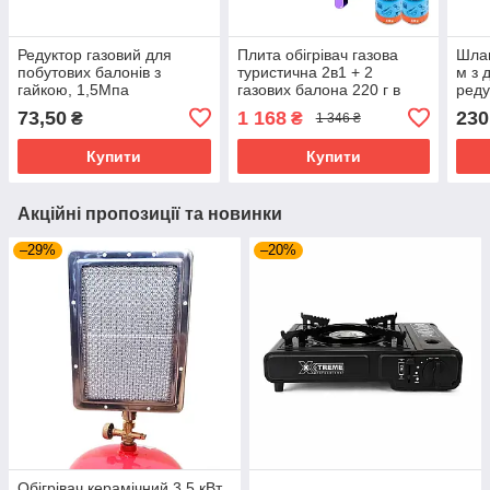
Редуктор газовий для
Плита обігрівач газова
Шлан
побутових балонів з
туристична 2в1 + 2
м з 
гайкою, 1,5Мпа
газових балона 220 г в
реду
комплекті
підк
73,50
1 168
230
₴
₴
1 346 ₴
бало
Купити
Купити
Акційні пропозиції та новинки
–29%
–20%
Обігрівач керамічний 3,5 кВт