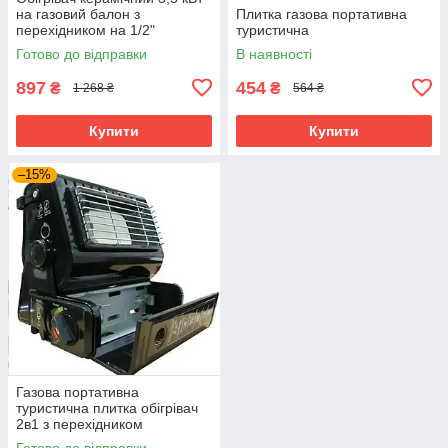
на газовий балон з
Плитка газова портативна
перехідником на 1/2"
туристична
Готово до відправки
В наявності
897
454
₴
₴
1 268 ₴
564 ₴
Купити
Купити
–15%
Газова портативна
туристична плитка обігрівач
2в1 з перехідником
Готово до відправки