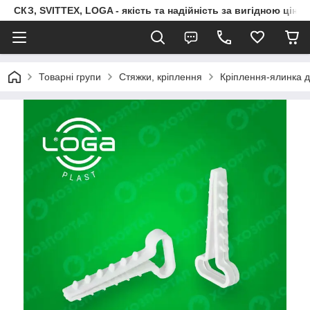
СКЗ, SVITTEX, LOGA - якість та надійність за вигідною ціно
Товарні групи
Стяжки, кріплення
Кріплення-ялинка 