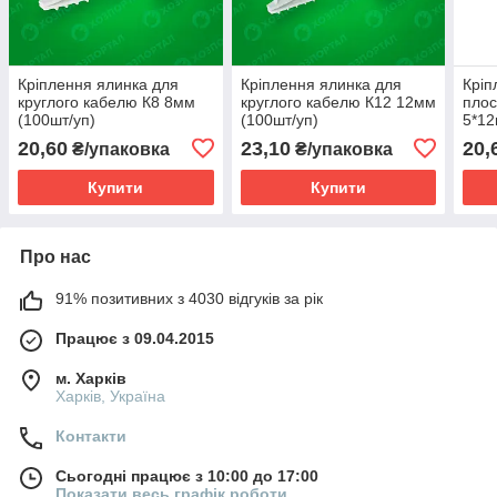
Кріплення ялинка для
Кріплення ялинка для
Кріп
круглого кабелю К8 8мм
круглого кабелю К12 12мм
плос
(100шт/уп)
(100шт/уп)
5*12
20,60
23,10
20,
₴/упаковка
₴/упаковка
Купити
Купити
Про нас
91% позитивних з 4030 відгуків за рік
Працює з 09.04.2015
м. Харків
Харків, Україна
Контакти
Сьогодні працює з 10:00 до 17:00
Показати весь графік роботи