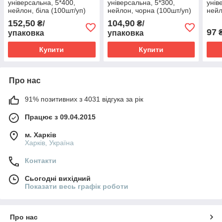
універсальна, 5*400,
універсальна, 5*300,
унів
нейлон, біла (100шт/уп)
нейлон, чорна (100шт/уп)
нейл
152,50
104,90
₴/
₴/
97
₴
упаковка
упаковка
Купити
Купити
Про нас
91% позитивних з 4031 відгука за рік
Працює з 09.04.2015
м. Харків
Харків, Україна
Контакти
Сьогодні вихідний
Показати весь графік роботи
Про нас