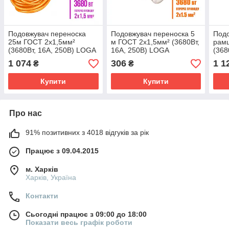
Подовжувач переноска
Подовжувач переноска 5
Подо
25м ГОСТ 2х1,5мм²
м ГОСТ 2х1,5мм² (3680Вт,
рамц
(3680Вт, 16А, 250В) LOGA
16А, 250В) LOGA
(368
1 074
306
1 1
₴
₴
Купити
Купити
Про нас
91% позитивних з 4018 відгуків за рік
Працює з 09.04.2015
м. Харків
Харків, Україна
Контакти
Сьогодні працює з 09:00 до 18:00
Показати весь графік роботи