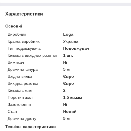
Характеристики
Основні
Виробник
Loga
Країна виробник
Україна
Тип подовжувача
Подовжувач
Кількість вихідних розеток
1 шт.
Вимикач
Ні
Довжина шнура
5 м
Вхідна вилка
Євро
Вихідна розетка
Євро
Кількість жил
2
Перетин жил
1.5 кв.мм
Заземлення
Ні
Стан
Новий
Довжина дроту
5 м
Технічні характеристики