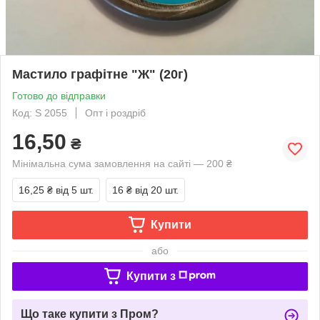
Мастило графітне "Ж" (20г)
Готово до відправки
Код: S 2055
Опт і роздріб
16,50
₴
Мінімальна сума замовлення на сайті — 200 ₴
16,25 ₴
від 5 шт.
16 ₴
від 20 шт.
Купити
або
Купити з
Що таке купити з Пром?