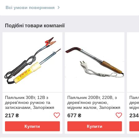
Всі умови повернення
Подібні товари компанії
Паяльник 30Вт, 12В з
Паяльник 200Вт, 220В, з
Паял
дерев'яною ручкою та
дерев'яною ручкою,
дере
затискачами, Запоріжжя
мідним жалом, Запоріжжя
мідн
217
677
234
₴
₴
Купити
Купити