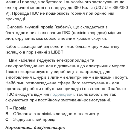
машин і приладів побутового і аналогічного застосування до
електричної мережі на напругу до 380 Вольт (U0 / U = 380/380
V). Провода ПВС не поширюють горіння при одиночній
прокладці.
Силовий гнучкий провід (кабель), що складається з
багатодротяних ізольованих ПВХ (полівініхлорідом) мідних
жил, скручених між собою з певним кроком скрутки.
Кабель захищений від вологи і має більш міцну механічну
ізоляцію в порівнянні з ШВВП.
Цим кабелем з'єднують електроприлади та
електрообладнання для підключення до електричних мереж.
Також використовують у виробництві, наприклад, для
виготовлення шнурів з литими електричними вилками і побуті.
Найбільш розповсюджена сфера його застосування - для
організації роботи побутових приладів і освітлення. З кабелю
ПВС виходять відмінні
подовжувачі
, так як кабель не так
скручується при постійному змотуванні-розмотуванні.
П
– Провід
В
– Оболонка з полівінілхлоридного пластикату
С
– З’єднувальний провід
Нормативна документація: