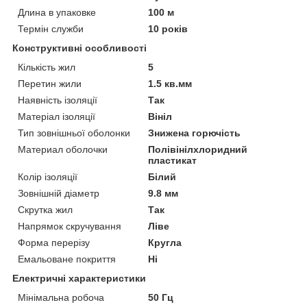
Длина в упаковке
100 м
Термін служби
10 років
Конструктивні особливості
Кількість жил
5
Перетин жили
1.5 кв.мм
Наявність ізоляції
Так
Матеріал ізоляції
Вініл
Тип зовнішньої оболонки
Знижена горючість
Материал оболочки
Полівінілхлоридний
пластикат
Колір ізоляції
Білий
Зовнішній діаметр
9.8 мм
Скрутка жил
Так
Напрямок скручування
Ліве
Форма перерізу
Кругла
Емальоване покриття
Ні
Електричні характеристики
Мінімальна робоча
50 Гц