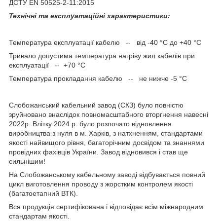
ДСТУ EN 50525-2-11:2015
Технічні та експлуатаційні характеристики:
Температура експлуатації кабелю -- від -40 °С до +40 °С
Тривало допустима температура нагріву жил кабелів при
експлуатації -- +70 °С
Температура прокладання кабелю -- не нижче -5 °С
Слобожанський кабельний завод (СКЗ) було повністю
зруйновано внаслідок повномасштабного вторгнення навесні
2022р. Влітку 2024 р. було розпочато відновлення
виробництва з нуля в м. Харків, з натхненням, стандартами
якості найвищого рівня, багаторічним досвідом та знаннями
провідних фахівців України. Завод відновився і став ще
сильнішим!
На Слобожанському кабельному заводі відбувається повний
цикл виготовлення проводу з жорстким контролем якості
(багатоетапний ВТК).
Вся продукція сертифікована і відповідає всім міжнародним
стандартам якості.