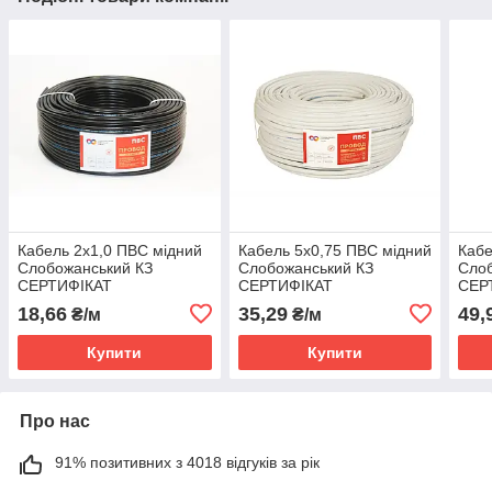
Кабель 2х1,0 ПВС мідний
Кабель 5х0,75 ПВС мідний
Кабе
Слобожанський КЗ
Слобожанський КЗ
Слоб
СЕРТИФІКАТ
СЕРТИФІКАТ
СЕР
18,66
35,29
49,
₴/м
₴/м
Купити
Купити
Про нас
91% позитивних з 4018 відгуків за рік