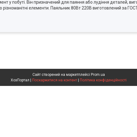
т у побуті. Він призначений для паяння або лудіння деталей, виго
ою різноманітні елементи. Паяльник 80Вт 220В виготовлений за ГОС
Сайт створений на маркетплейсі
Prom.ua
ХозПортал |
Поскаржитися на контент
|
Політика конфіденційності