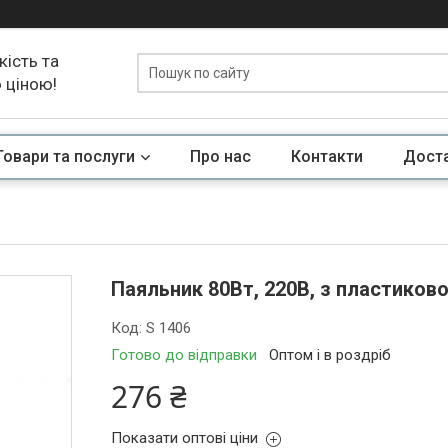
кість та
ю ціною!
Товари та послуги
Про нас
Контакти
Доста
Паяльник 80Вт, 220В, з пластико
Код:
S 1406
Готово до відправки
Оптом і в роздріб
276 ₴
Показати оптові ціни