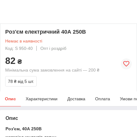
Роз'єм електричний 40А 250В
Немає в наявності
Код: S 950-40
Опт і роздріб
82
₴
Мінімальна сума замовлення на сайті — 200 ₴
78 ₴
від 5 шт.
Опис
Характеристики
Доставка
Оплата
Умови п
Опис
Роз'єм, 40А 250В
матеріал контактів-латунь