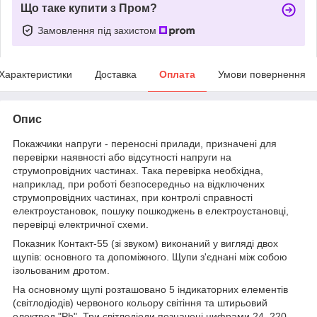
Що таке купити з Пром?
Замовлення під захистом
Характеристики
Доставка
Оплата
Умови повернення
Опис
Покажчики напруги - переносні прилади, призначені для
перевірки наявності або відсутності напруги на
струмопровідних частинах. Така перевірка необхідна,
наприклад, при роботі безпосередньо на відключених
струмопровідних частинах, при контролі справності
електроустановок, пошуку пошкоджень в електроустановці,
перевірці електричної схеми.
Показник Контакт-55 (зі звуком) виконаний у вигляді двох
щупів: основного та допоміжного. Щупи з'єднані між собою
ізольованим дротом.
На основному щупі розташовано 5 індикаторних елементів
(світлодіодів) червоного кольору світіння та штирьовий
електрод "Ph". Три світлодіоди позначені цифрами 24, 220,