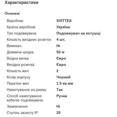
Характеристики
Основні
Виробник
SVITTEX
Країна виробник
Україна
Тип подовжувача
Подовжувач на котушці
Кількість вихідних розеток
4 шт.
Вимикач
Ні
Довжина шнура
50 м
Вхідна вилка
Євро
Вихідна розетка
Євро
Кількість жил
2
Колір корпусу
Чорний
Перетин жил
1.5 кв.мм
Намотування на рамку
Так
Спосіб намотування
Ручна
кабелю подовжувача
Заземлення
Ні
Ступінь захисту IP
20