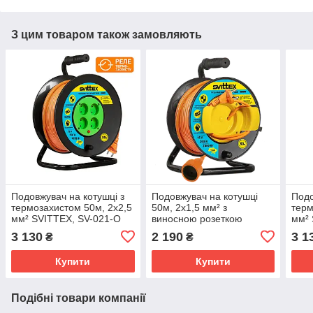
З цим товаром також замовляють
Подовжувач на котушці з
Подовжувач на котушці
Подо
термозахистом 50м, 2х2,5
50м, 2х1,5 мм² з
терм
мм² SVITTEX, SV-021-O
виносною розеткою
мм² 
SVITTEX, SV-2070
3 130
2 190
3 1
₴
₴
Купити
Купити
Подібні товари компанії