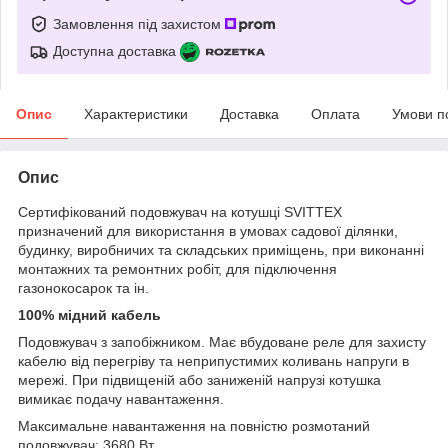
Замовлення під захистом
Доступна доставка
Опис
Характеристики
Доставка
Оплата
Умови п
Опис
Сертифікований подовжувач на котушці SVITTEX
призначений для використання в умовах садової ділянки,
будинку, виробничих та складських приміщень, при виконанні
монтажних та ремонтних робіт, для підключення
газонокосарок та ін.
100% мідний кабель
Подовжувач з запобіжником. Має вбудоване реле для захисту
кабелю від перегріву та неприпустимих коливань напруги в
мережі. При підвищеній або заниженій напрузі котушка
вимикає подачу навантаження.
Максимальне навантаження на повністю розмотаний
подовжувач: 3680 Вт