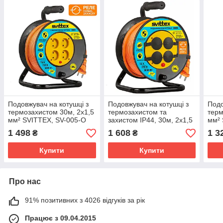
Подовжувач на котушці з
Подовжувач на котушці з
Подо
термозахистом 30м, 2х1,5
термозахистом та
терм
мм² SVITTEX, SV-005-O
захистом IP44, 30м, 2х1,5
мм² 
мм² SVITTEX SV-005-O-
1 498
1 608
1 3
₴
₴
IP44
Купити
Купити
Про нас
91% позитивних з 4026 відгуків за рік
Працює з 09.04.2015